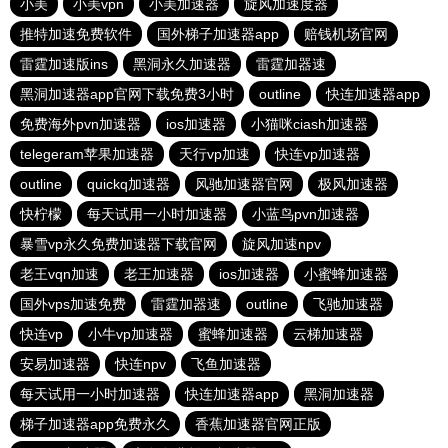
小美
小美vpn
小美加速器
旋风加速度器
推特加速免费软件
国外梯子加速器app
赔钱机场官网
雷霆加速版ins
黑洞永久加速器
雷霆加器速
黑洞加速器app官网下载免费3小时
outline
快连加速器app
免费海外pvn加速器
ios加速器
小猫咪ciash加速器
telegeram苹果加速器
天行vp加速
快连vp加速器
outline
quickq加速器
风驰加速器官网
极风加速器
快柠檬
每天试用一小时加速器
小蓝鸟pvn加速器
暴雪vp永久免费加速器下载官网
旋风加速npv
老王vqn加速
老王加速器
ios加速器
小蜜蜂加速器
国外vps加速免费
雷霆加器速
outline
飞驰加速器
快连vp
小牛vp加速器
蜜蜂加速器
云梯加速器
安易加速器
快连npv
飞鱼加速器
每天试用一小时加速器
快连加速器app
黑洞加速器
梯子加速器app免费永久
香蕉加速器官网正版