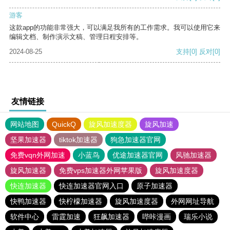
游客
这款app的功能非常强大，可以满足我所有的工作需求。我可以使用它来
编辑文档、制作演示文稿、管理日程安排等。
2024-08-25
支持
[0]
反对
[0]
友情链接
网站地图
QuickQ
旋风加速度器
旋风加速
坚果加速器
tiktok加速器
狗急加速器官网
免费vqn外网加速
小蓝鸟
优途加速器官网
风驰加速器
旋风加速器
免费vps加速器外网苹果版
旋风加速度器
快连加速器
快连加速器官网入口
原子加速器
快鸭加速器
快柠檬加速器
旋风加速度器
外网网址导航
软件中心
雷霆加速
狂飙加速器
哔咔漫画
瑞乐小说