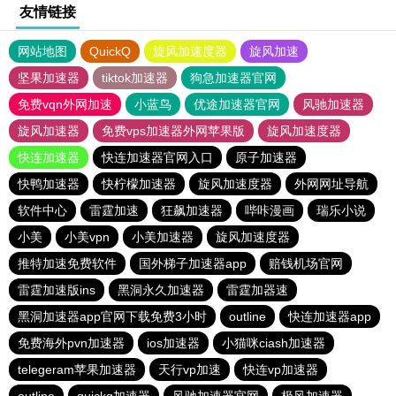
友情链接
网站地图
QuickQ
旋风加速度器
旋风加速
坚果加速器
tiktok加速器
狗急加速器官网
免费vqn外网加速
小蓝鸟
优途加速器官网
风驰加速器
旋风加速器
免费vps加速器外网苹果版
旋风加速度器
快连加速器
快连加速器官网入口
原子加速器
快鸭加速器
快柠檬加速器
旋风加速度器
外网网址导航
软件中心
雷霆加速
狂飙加速器
哔咔漫画
瑞乐小说
小美
小美vpn
小美加速器
旋风加速度器
推特加速免费软件
国外梯子加速器app
赔钱机场官网
雷霆加速版ins
黑洞永久加速器
雷霆加器速
黑洞加速器app官网下载免费3小时
outline
快连加速器app
免费海外pvn加速器
ios加速器
小猫咪ciash加速器
telegeram苹果加速器
天行vp加速
快连vp加速器