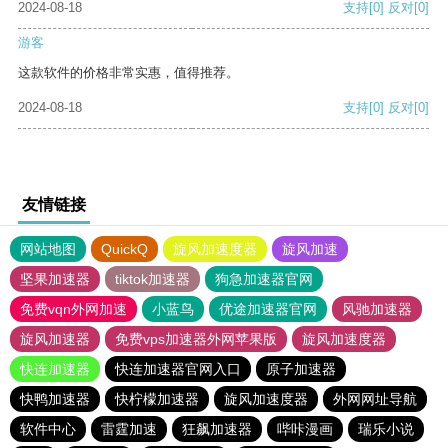
2024-08-18
支持
[0]
反对
[0]
游客
这款软件的价格非常实惠，值得推荐。
2024-08-18
支持
[0]
反对
[0]
友情链接
网站地图
QuickQ
旋风加速度器
旋风加速
坚果加速器
tiktok加速器
狗急加速器官网
免费vqn外网加速
小蓝鸟
优途加速器官网
风驰加速器
旋风加速器
免费vps加速器外网苹果版
旋风加速度器
快连加速器
快连加速器官网入口
原子加速器
快鸭加速器
快柠檬加速器
旋风加速度器
外网网址导航
软件中心
雷霆加速
狂飙加速器
哔咔漫画
瑞乐小说