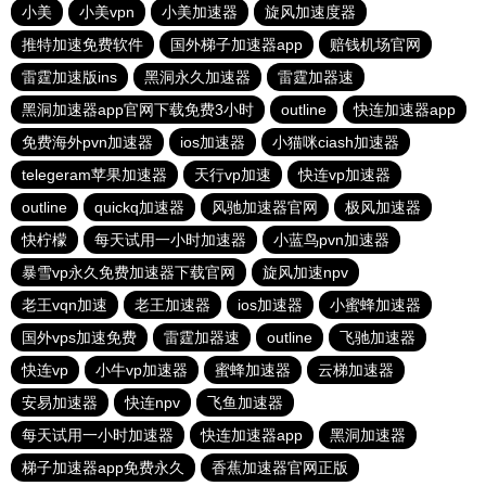
小美
小美vpn
小美加速器
旋风加速度器
推特加速免费软件
国外梯子加速器app
赔钱机场官网
雷霆加速版ins
黑洞永久加速器
雷霆加器速
黑洞加速器app官网下载免费3小时
outline
快连加速器app
免费海外pvn加速器
ios加速器
小猫咪ciash加速器
telegeram苹果加速器
天行vp加速
快连vp加速器
outline
quickq加速器
风驰加速器官网
极风加速器
快柠檬
每天试用一小时加速器
小蓝鸟pvn加速器
暴雪vp永久免费加速器下载官网
旋风加速npv
老王vqn加速
老王加速器
ios加速器
小蜜蜂加速器
国外vps加速免费
雷霆加器速
outline
飞驰加速器
快连vp
小牛vp加速器
蜜蜂加速器
云梯加速器
安易加速器
快连npv
飞鱼加速器
每天试用一小时加速器
快连加速器app
黑洞加速器
梯子加速器app免费永久
香蕉加速器官网正版