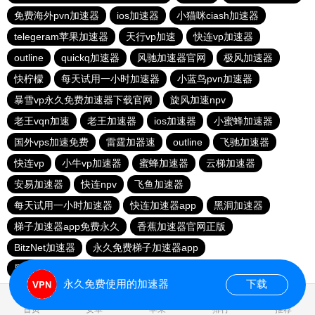
免费海外pvn加速器
ios加速器
小猫咪ciash加速器
telegeram苹果加速器
天行vp加速
快连vp加速器
outline
quickq加速器
风驰加速器官网
极风加速器
快柠檬
每天试用一小时加速器
小蓝鸟pvn加速器
暴雪vp永久免费加速器下载官网
旋风加速npv
老王vqn加速
老王加速器
ios加速器
小蜜蜂加速器
国外vps加速免费
雷霆加器速
outline
飞驰加速器
快连vp
小牛vp加速器
蜜蜂加速器
云梯加速器
安易加速器
快连npv
飞鱼加速器
每天试用一小时加速器
快连加速器app
黑洞加速器
梯子加速器app免费永久
香蕉加速器官网正版
BitzNet加速器
永久免费梯子加速器app
黑洞海外npv加速梯子
永久免费使用的加速器
下载
0.101690s
首页
安卓
苹果
排行
推荐