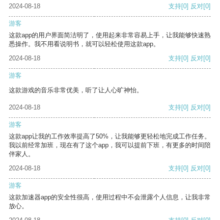
2024-08-18
支持
[0]
反对
[0]
游客
这款app的用户界面简洁明了，使用起来非常容易上手，让我能够快速熟
悉操作。我不用看说明书，就可以轻松使用这款app。
2024-08-18
支持
[0]
反对
[0]
游客
这款游戏的音乐非常优美，听了让人心旷神怡。
2024-08-18
支持
[0]
反对
[0]
游客
这款app让我的工作效率提高了50%，让我能够更轻松地完成工作任务。
我以前经常加班，现在有了这个app，我可以提前下班，有更多的时间陪
伴家人。
2024-08-18
支持
[0]
反对
[0]
游客
这款加速器app的安全性很高，使用过程中不会泄露个人信息，让我非常
放心。