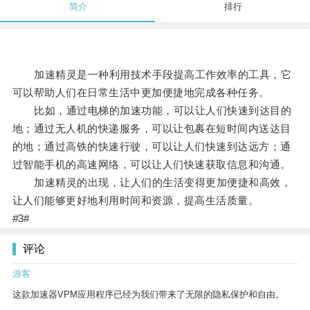
简介
排行
加速精灵是一种利用技术手段提高工作效率的工具，它
可以帮助人们在日常生活中更加便捷地完成各种任务。
比如，通过电梯的加速功能，可以让人们快速到达目的
地；通过无人机的快递服务，可以让包裹在短时间内送达目
的地；通过高铁的快速行驶，可以让人们快速到达远方；通
过智能手机的高速网络，可以让人们快速获取信息和沟通。
加速精灵的出现，让人们的生活变得更加便捷和高效，
让人们能够更好地利用时间和资源，提高生活质量。
#3#
评论
游客
这款加速器VPM应用程序已经为我们带来了无限的隐私保护和自由。