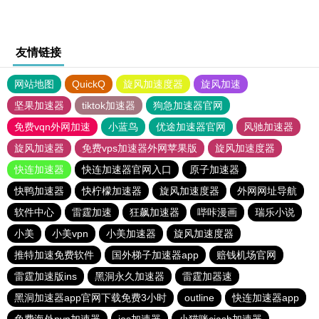
友情链接
网站地图
QuickQ
旋风加速度器
旋风加速
坚果加速器
tiktok加速器
狗急加速器官网
免费vqn外网加速
小蓝鸟
优途加速器官网
风驰加速器
旋风加速器
免费vps加速器外网苹果版
旋风加速度器
快连加速器
快连加速器官网入口
原子加速器
快鸭加速器
快柠檬加速器
旋风加速度器
外网网址导航
软件中心
雷霆加速
狂飙加速器
哔咔漫画
瑞乐小说
小美
小美vpn
小美加速器
旋风加速度器
推特加速免费软件
国外梯子加速器app
赔钱机场官网
雷霆加速版ins
黑洞永久加速器
雷霆加器速
黑洞加速器app官网下载免费3小时
outline
快连加速器app