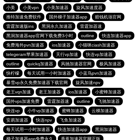
小美
小美vpn
小美加速器
旋风加速度器
推特加速免费软件
国外梯子加速器app
赔钱机场官网
雷霆加速版ins
黑洞永久加速器
雷霆加器速
黑洞加速器app官网下载免费3小时
outline
快连加速器app
免费海外pvn加速器
ios加速器
小猫咪ciash加速器
telegeram苹果加速器
天行vp加速
快连vp加速器
outline
quickq加速器
风驰加速器官网
极风加速器
快柠檬
每天试用一小时加速器
小蓝鸟pvn加速器
暴雪vp永久免费加速器下载官网
旋风加速npv
老王vqn加速
老王加速器
ios加速器
小蜜蜂加速器
国外vps加速免费
雷霆加器速
outline
飞驰加速器
快连vp
小牛vp加速器
蜜蜂加速器
云梯加速器
安易加速器
快连npv
飞鱼加速器
每天试用一小时加速器
快连加速器app
黑洞加速器
梯子加速器app免费永久
香蕉加速器官网正版