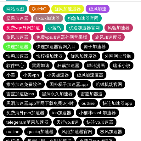
网站地图
QuickQ
旋风加速度器
旋风加速
坚果加速器
tiktok加速器
狗急加速器官网
免费vqn外网加速
小蓝鸟
优途加速器官网
风驰加速器
旋风加速器
免费vps加速器外网苹果版
旋风加速度器
快连加速器
快连加速器官网入口
原子加速器
快鸭加速器
快柠檬加速器
旋风加速度器
外网网址导航
软件中心
雷霆加速
狂飙加速器
哔咔漫画
瑞乐小说
小美
小美vpn
小美加速器
旋风加速度器
推特加速免费软件
国外梯子加速器app
赔钱机场官网
雷霆加速版ins
黑洞永久加速器
雷霆加器速
黑洞加速器app官网下载免费3小时
outline
快连加速器app
免费海外pvn加速器
ios加速器
小猫咪ciash加速器
telegeram苹果加速器
天行vp加速
快连vp加速器
outline
quickq加速器
风驰加速器官网
极风加速器