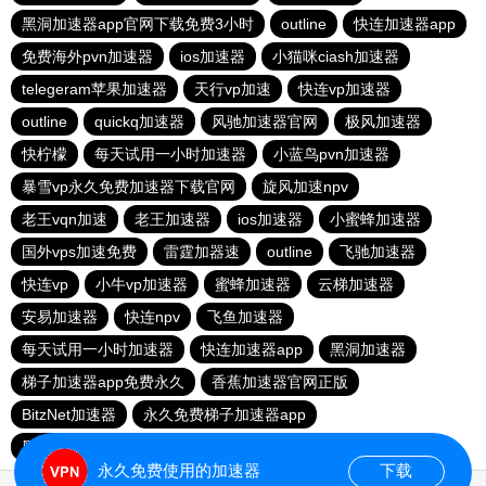
黑洞加速器app官网下载免费3小时
outline
快连加速器app
免费海外pvn加速器
ios加速器
小猫咪ciash加速器
telegeram苹果加速器
天行vp加速
快连vp加速器
outline
quickq加速器
风驰加速器官网
极风加速器
快柠檬
每天试用一小时加速器
小蓝鸟pvn加速器
暴雪vp永久免费加速器下载官网
旋风加速npv
老王vqn加速
老王加速器
ios加速器
小蜜蜂加速器
国外vps加速免费
雷霆加器速
outline
飞驰加速器
快连vp
小牛vp加速器
蜜蜂加速器
云梯加速器
安易加速器
快连npv
飞鱼加速器
每天试用一小时加速器
快连加速器app
黑洞加速器
梯子加速器app免费永久
香蕉加速器官网正版
BitzNet加速器
永久免费梯子加速器app
黑洞海外npv加速梯子
永久免费使用的加速器
下载