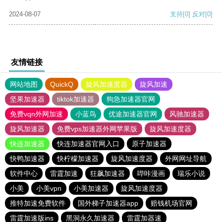
2024-08-07
支持
[0]
反对
[0]
友情链接
网站地图
QuickQ
旋风加速度器
旋风加速
坚果加速器
tiktok加速器
狗急加速器官网
免费vqn外网加速
小蓝鸟
优途加速器官网
风驰加速器
旋风加速器
免费vps加速器外网苹果版
旋风加速度器
快连加速器
快连加速器官网入口
原子加速器
快鸭加速器
快柠檬加速器
旋风加速度器
外网网址导航
软件中心
雷霆加速
狂飙加速器
哔咔漫画
瑞乐小说
小美
小美vpn
小美加速器
旋风加速度器
推特加速免费软件
国外梯子加速器app
赔钱机场官网
雷霆加速版ins
黑洞永久加速器
雷霆加器速