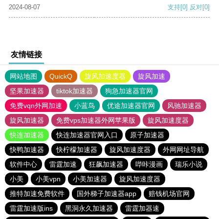
2024-08-07
支持
[0]
反对
[0]
友情链接
网站地图
QuickQ
旋风加速度器
旋风加速
坚果加速器
tiktok加速器
狗急加速器官网
免费vqn外网加速
小蓝鸟
优途加速器官网
风驰加速器
旋风加速器
免费vps加速器外网苹果版
旋风加速度器
快连加速器
快连加速器官网入口
原子加速器
快鸭加速器
快柠檬加速器
旋风加速度器
外网网址导航
软件中心
雷霆加速
狂飙加速器
哔咔漫画
瑞乐小说
小美
小美vpn
小美加速器
旋风加速度器
推特加速免费软件
国外梯子加速器app
赔钱机场官网
雷霆加速版ins
黑洞永久加速器
雷霆加器速