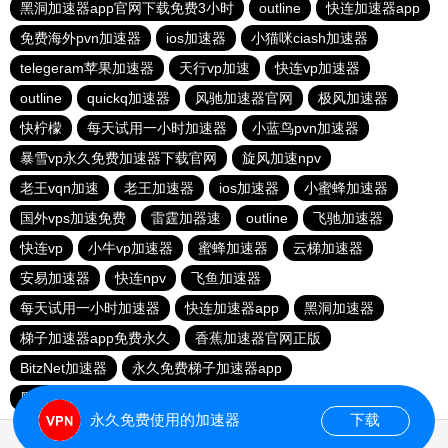
黑洞加速器app官网下载免费3小时
outline
快连加速器app
免费海外pvn加速器
ios加速器
小猫咪ciash加速器
telegeram苹果加速器
天行vp加速
快连vp加速器
outline
quickq加速器
风驰加速器官网
极风加速器
快柠檬
每天试用一小时加速器
小蓝鸟pvn加速器
暴雪vp永久免费加速器下载官网
旋风加速npv
老王vqn加速
老王加速器
ios加速器
小蜜蜂加速器
国外vps加速免费
雷霆加器速
outline
飞驰加速器
快连vp
小牛vp加速器
蜜蜂加速器
云梯加速器
安易加速器
快连npv
飞鱼加速器
每天试用一小时加速器
快连加速器app
黑洞加速器
梯子加速器app免费永久
香蕉加速器官网正版
BitzNet加速器
永久免费梯子加速器app
黑洞海外npv加速梯子
永久免费使用的加速器
下载