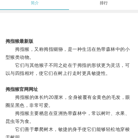
简介
排行
拇指猴最新版
拇指猴，又称拇指猢狲，是一种生活在热带森林中的小
型猴类动物。
它们与其他猴子不同之处在于拇指的形状更为灵活，可
以与四指相对，使它们在树上行走时更具敏捷性。
拇指猴官网网址
拇指猴的体长约20厘米，全身被覆有金黄色的毛发，眼
圈呈黑色，非常可爱。
拇指猴主要栖息在亚洲热带森林中，常以树叶、水果、
昆虫等为食。
它们善于攀爬树木，敏捷的身手使它们能够轻松地穿梭
于树间。