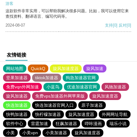
游客
这款软件非常实用，可以帮助我解决很多问题。比如，我可以使用它来
查找资料、翻译语言、编写代码等。
2024-08-07
支持
[0]
反对
[0]
友情链接
网站地图
QuickQ
旋风加速度器
旋风加速
坚果加速器
tiktok加速器
狗急加速器官网
免费vqn外网加速
小蓝鸟
优途加速器官网
风驰加速器
旋风加速器
免费vps加速器外网苹果版
旋风加速度器
快连加速器
快连加速器官网入口
原子加速器
快鸭加速器
快柠檬加速器
旋风加速度器
外网网址导航
软件中心
雷霆加速
狂飙加速器
哔咔漫画
瑞乐小说
小美
小美vpn
小美加速器
旋风加速度器