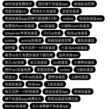
推特加速免费软件
国外梯子加速器app
赔钱机场官网
雷霆加速版ins
黑洞永久加速器
雷霆加器速
黑洞加速器app官网下载免费3小时
outline
快连加速器app
免费海外pvn加速器
ios加速器
小猫咪ciash加速器
telegeram苹果加速器
天行vp加速
快连vp加速器
outline
quickq加速器
风驰加速器官网
极风加速器
快柠檬
每天试用一小时加速器
小蓝鸟pvn加速器
暴雪vp永久免费加速器下载官网
旋风加速npv
老王vqn加速
老王加速器
ios加速器
小蜜蜂加速器
国外vps加速免费
雷霆加器速
outline
飞驰加速器
快连vp
小牛vp加速器
蜜蜂加速器
云梯加速器
安易加速器
快连npv
飞鱼加速器
每天试用一小时加速器
快连加速器app
黑洞加速器
梯子加速器app免费永久
香蕉加速器官网正版
BitzNet加速器
永久免费梯子加速器app