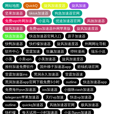
网站地图
QuickQ
旋风加速度器
旋风加速
坚果加速器
tiktok加速器
狗急加速器官网
免费vqn外网加速
小蓝鸟
优途加速器官网
风驰加速器
旋风加速器
免费vps加速器外网苹果版
旋风加速度器
快连加速器
快连加速器官网入口
原子加速器
快鸭加速器
快柠檬加速器
旋风加速度器
外网网址导航
软件中心
雷霆加速
狂飙加速器
哔咔漫画
瑞乐小说
小美
小美vpn
小美加速器
旋风加速度器
推特加速免费软件
国外梯子加速器app
赔钱机场官网
雷霆加速版ins
黑洞永久加速器
雷霆加器速
黑洞加速器app官网下载免费3小时
outline
快连加速器app
免费海外pvn加速器
ios加速器
小猫咪ciash加速器
telegeram苹果加速器
天行vp加速
快连vp加速器
outline
quickq加速器
风驰加速器官网
极风加速器
快柠檬
每天试用一小时加速器
小蓝鸟pvn加速器